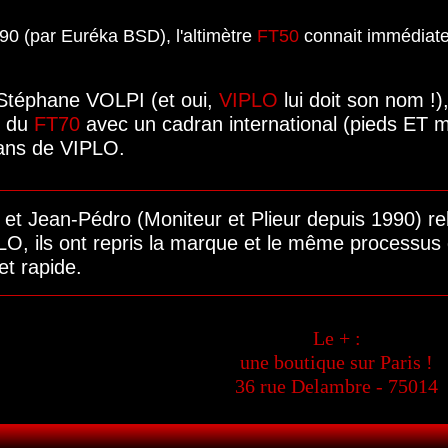
0 (par Euréka BSD), l'altimètre
FT50
connait immédiate
Stéphane VOLPI (et oui,
VIPLO
lui doit son nom !),
, du
FT70
avec un cadran international (pieds ET m
 ans de VIPLO.
et Jean-Pédro (Moniteur et Plieur depuis 1990) rel
, ils ont repris la marque et le même processus d
et rapide.
Le + :
une boutique sur Paris !
36 rue Delambre - 75014